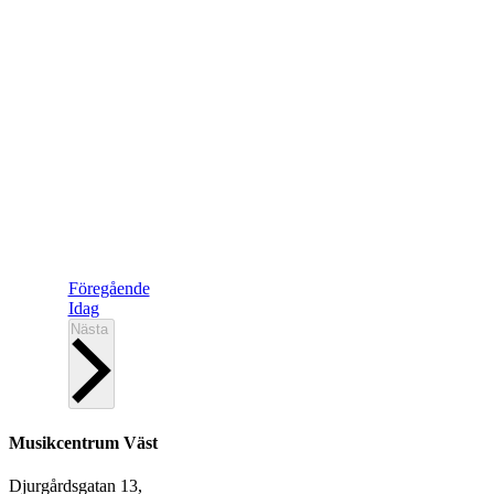
Evenemang
Föregående
Idag
Evenemang
Nästa
Musikcentrum Väst
Djurgårdsgatan 13,