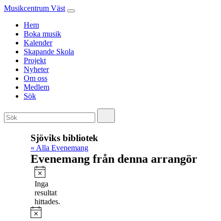
Musikcentrum Väst
Hem
Boka musik
Kalender
Skapande Skola
Projekt
Nyheter
Om oss
Medlem
Sök
Sjöviks bibliotek
« Alla Evenemang
Evenemang från denna arrangör
Notis
Inga
resultat
hittades.
Notis