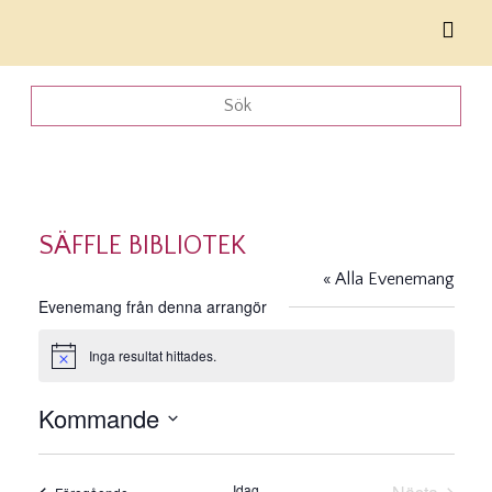
SÄFFLE BIBLIOTEK
« Alla Evenemang
Evenemang från denna arrangör
Inga resultat hittades.
Notis
Kommande
Välj
datum.
Idag
Evenemang