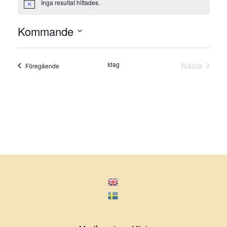
Inga resultat hittades.
Notis
Kommande
Välj
datum.
Idag
Nästa
Evenemang
Föregående
Evenema