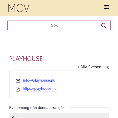
PLAYHOUSE
« Alla Evenemang
Email
info@playhouse.nu
Website
https://playhouse.nu
Evenemang från denna arrangör