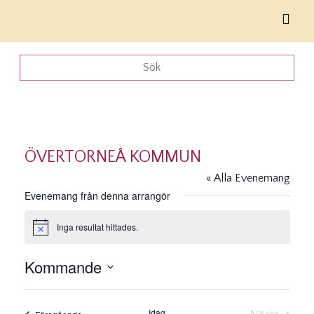
ÖVERTORNEÅ KOMMUN
« Alla Evenemang
Evenemang från denna arrangör
Inga resultat hittades.
Notis
Kommande
Välj
datum.
Idag
Evenemang