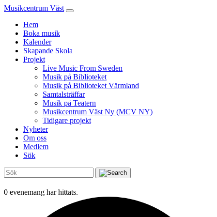
Musikcentrum Väst
Hem
Boka musik
Kalender
Skapande Skola
Projekt
Live Music From Sweden
Musik på Biblioteket
Musik på Biblioteket Värmland
Samtalsträffar
Musik på Teatern
Musikcentrum Väst Ny (MCV NY)
Tidigare projekt
Nyheter
Om oss
Medlem
Sök
0 evenemang har hittats.