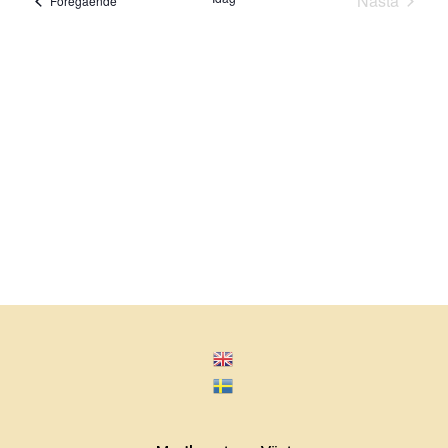
Nästa
Föregående
Evenema