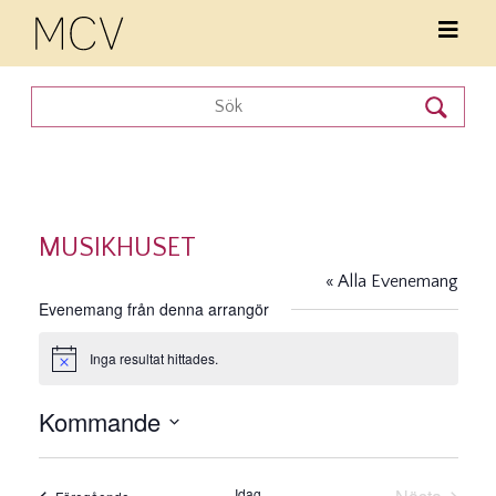
MUSIKHUSET
« Alla Evenemang
Evenemang från denna arrangör
Inga resultat hittades.
Notis
Kommande
Välj
datum.
Idag
Evenemang