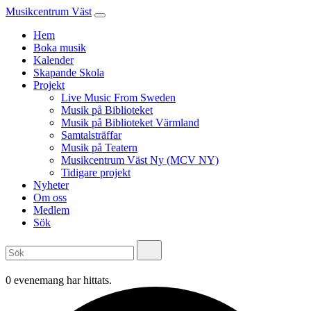
Musikcentrum Väst
Hem
Boka musik
Kalender
Skapande Skola
Projekt
Live Music From Sweden
Musik på Biblioteket
Musik på Biblioteket Värmland
Samtalsträffar
Musik på Teatern
Musikcentrum Väst Ny (MCV NY)
Tidigare projekt
Nyheter
Om oss
Medlem
Sök
0 evenemang har hittats.