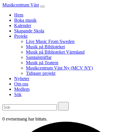
Musikcentrum Väst
Hem
Boka musik
Kalender
Skapande Skola
Projekt
Live Music From Sweden
Musik på Biblioteket
Musik på Biblioteket Värmland
Samtalsträffar
Musik på Teatern
Musikcentrum Väst Ny (MCV NY)
Tidigare projekt
Nyheter
Om oss
Medlem
Sök
0 evenemang har hittats.