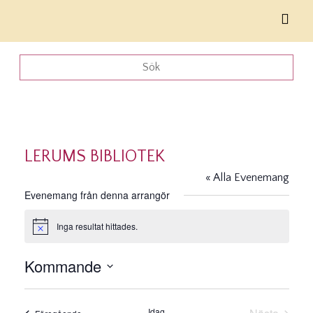
LERUMS BIBLIOTEK
« Alla Evenemang
Evenemang från denna arrangör
Inga resultat hittades.
Notis
Kommande
Välj
datum.
Idag
Evenemang