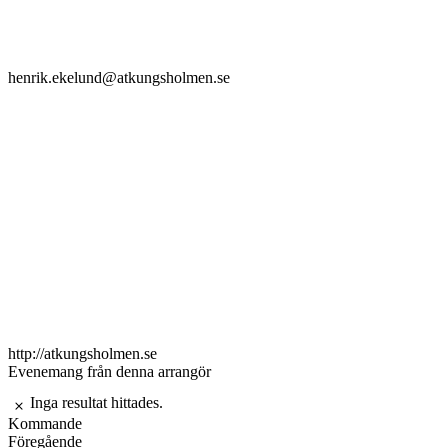
Email
henrik.ekelund@atkungsholmen.se
Website
http://atkungsholmen.se
Evenemang från denna arrangör
Inga resultat hittades.
Notis
Kommande
Välj
Föregående