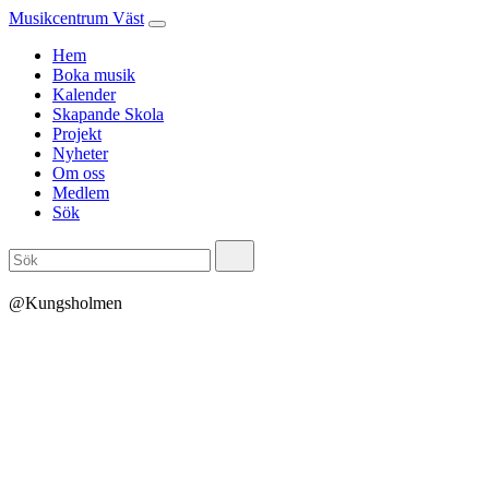
Musikcentrum Väst
Hem
Boka musik
Kalender
Skapande Skola
Projekt
Nyheter
Om oss
Medlem
Sök
@Kungsholmen