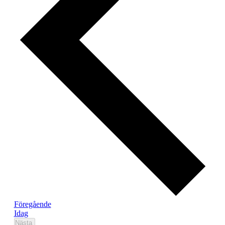
Evenemang
Föregående
Idag
Evenemang
Nästa