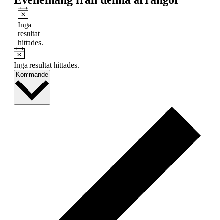
Notis
Inga
resultat
hittades.
Notis
Inga resultat hittades.
Välj
Kommande
datum.