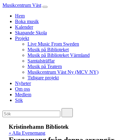
Musikcentrum Väst
Hem
Boka musik
Kalender
Skapande Skola
Projekt
Live Music From Sweden
Musik på Biblioteket
Musik på Biblioteket Värmland
Samtalsträffar
Musik på Teatern
Musikcentrum Väst Ny (MCV NY)
Tidigare projekt
Nyheter
Om oss
Medlem
Sök
Kristinehamn Bibliotek
« Alla Evenemang
Evenemang från denna arrangör