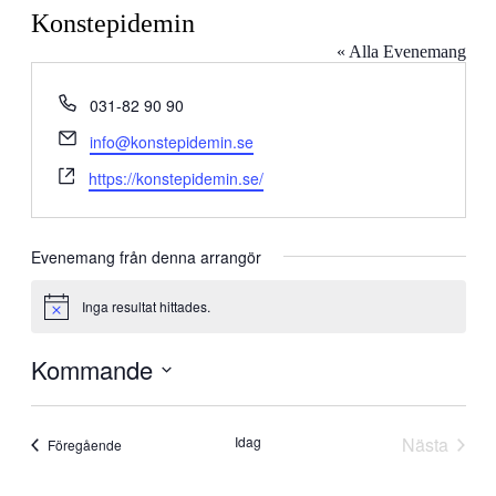
Konstepidemin
« Alla Evenemang
Telefonnummer
031-82 90 90
Email
info@konstepidemin.se
Website
https://konstepidemin.se/
Evenemang från denna arrangör
Inga resultat hittades.
Notis
Kommande
Välj
datum.
Idag
Nästa
Evenemang
Föregående
Evenem