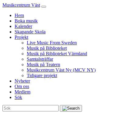
Musikcentrum Väst
Hem
Boka musik
Kalender
Skapande Skola
Projekt
Live Music From Sweden
Musik på Biblioteket
Musik på Biblioteket Värmland
Samtalsträffar
Musik på Teatern
Musikcentrum Väst Ny (MCV NY)
Tidigare projekt
Nyheter
Om oss
Medlem
Sök