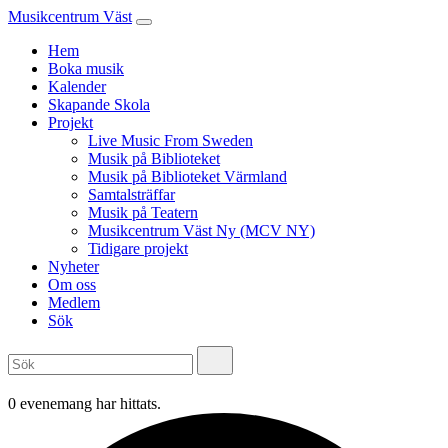
Musikcentrum Väst
Hem
Boka musik
Kalender
Skapande Skola
Projekt
Live Music From Sweden
Musik på Biblioteket
Musik på Biblioteket Värmland
Samtalsträffar
Musik på Teatern
Musikcentrum Väst Ny (MCV NY)
Tidigare projekt
Nyheter
Om oss
Medlem
Sök
0 evenemang har hittats.