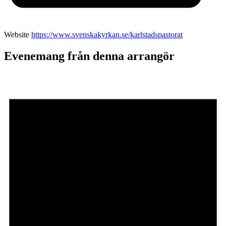
Website
https://www.svenskakyrkan.se/karlstadspastorat
Evenemang från denna arrangör