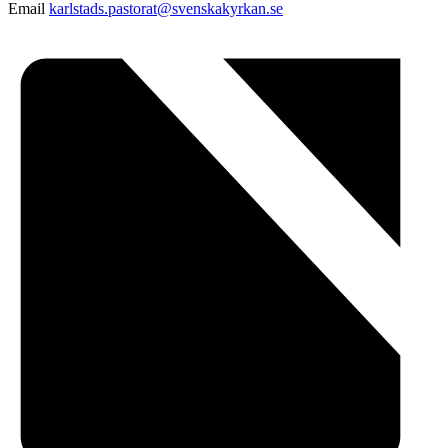
Email
karlstads.pastorat@svenskakyrkan.se