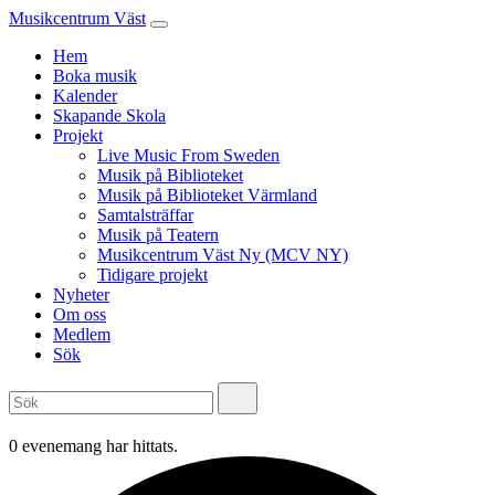
Musikcentrum Väst
Hem
Boka musik
Kalender
Skapande Skola
Projekt
Live Music From Sweden
Musik på Biblioteket
Musik på Biblioteket Värmland
Samtalsträffar
Musik på Teatern
Musikcentrum Väst Ny (MCV NY)
Tidigare projekt
Nyheter
Om oss
Medlem
Sök
0 evenemang har hittats.