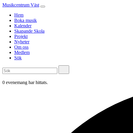
Musikcentrum Väst
Hem
Boka musik
Kalender
Skapande Skola
Projekt
Nyheter
Om oss
Medlem
Sök
0 evenemang har hittats.