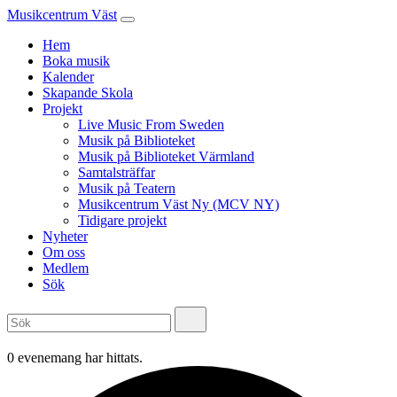
Musikcentrum Väst
Hem
Boka musik
Kalender
Skapande Skola
Projekt
Live Music From Sweden
Musik på Biblioteket
Musik på Biblioteket Värmland
Samtalsträffar
Musik på Teatern
Musikcentrum Väst Ny (MCV NY)
Tidigare projekt
Nyheter
Om oss
Medlem
Sök
0 evenemang har hittats.