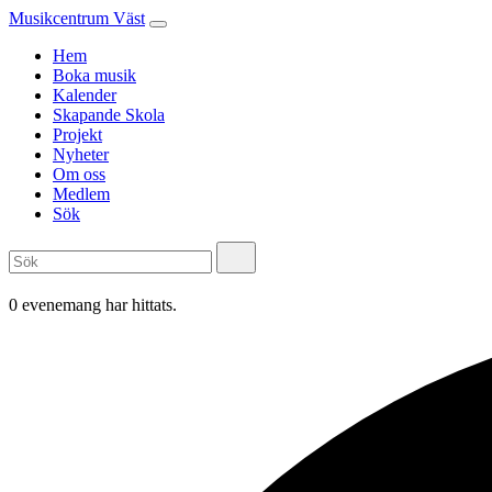
Musikcentrum Väst
Hem
Boka musik
Kalender
Skapande Skola
Projekt
Nyheter
Om oss
Medlem
Sök
0 evenemang har hittats.