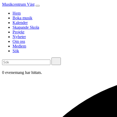
Musikcentrum Väst
Hem
Boka musik
Kalender
Skapande Skola
Projekt
Nyheter
Om oss
Medlem
Sök
0 evenemang har hittats.