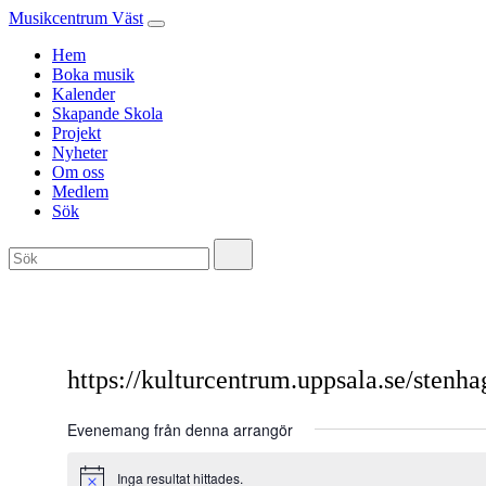
Musikcentrum Väst
Hem
Boka musik
Kalender
Skapande Skola
Projekt
Nyheter
Om oss
Medlem
Sök
https://kulturcentrum.uppsala.se/stenh
Evenemang från denna arrangör
Inga resultat hittades.
Notis