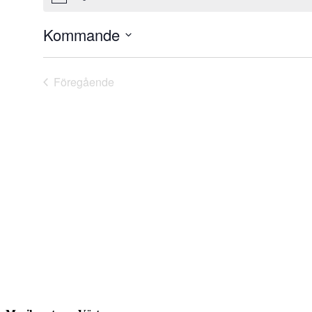
Kommande
Välj
datum.
Föregående
Evenemang