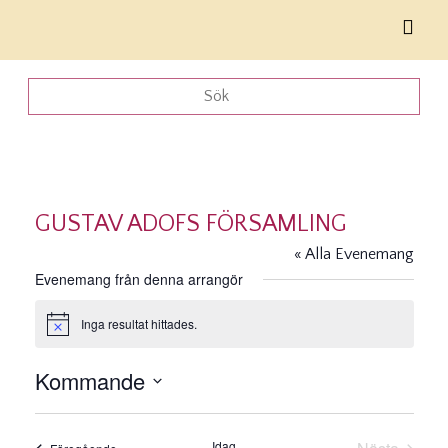
GUSTAV ADOFS FÖRSAMLING
« Alla Evenemang
Evenemang från denna arrangör
Inga resultat hittades.
Notis
Kommande
Välj
datum.
Idag
Evenemang