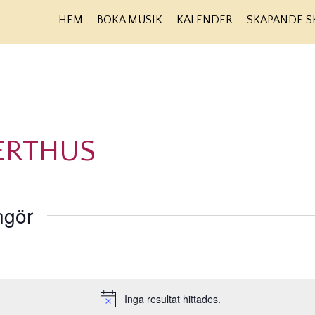
HEM
BOKA MUSIK
KALENDER
SKAPANDE S
ERTHUS
ngör
Inga resultat hittades.
Notis