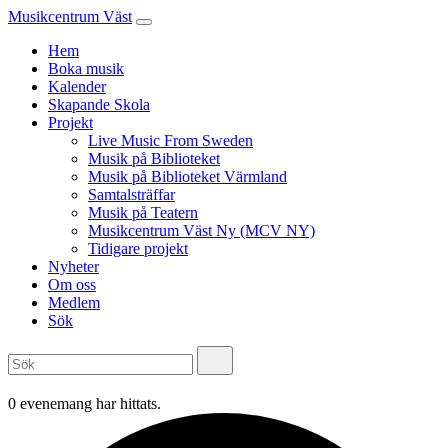
Musikcentrum Väst
Hem
Boka musik
Kalender
Skapande Skola
Projekt
Live Music From Sweden
Musik på Biblioteket
Musik på Biblioteket Värmland
Samtalsträffar
Musik på Teatern
Musikcentrum Väst Ny (MCV NY)
Tidigare projekt
Nyheter
Om oss
Medlem
Sök
0 evenemang har hittats.