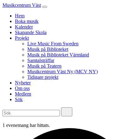
Musikcentrum Väst
Hem
Boka musik
Kalender
Skapande Skola
Projekt
Live Music From Sweden
Musik på Biblioteket
Musik på Biblioteket Värmland
Samtalsträffar
Musik på Teatern
Musikcentrum Väst Ny (MCV NY)
Tidigare projekt
Nyheter
Om oss
Medlem
Sök
1 evenemang har hittats.