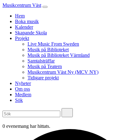
Musikcentrum Väst
Hem
Boka musik
Kalender
Skapande Skola
Projekt
Live Music From Sweden
Musik på Biblioteket
Musik på Biblioteket Värmland
Samtalsträffar
Musik på Teatern
Musikcentrum Väst Ny (MCV NY)
Tidigare projekt
Nyheter
Om oss
Medlem
Sök
0 evenemang har hittats.