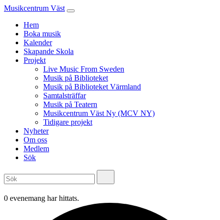
Musikcentrum Väst
Hem
Boka musik
Kalender
Skapande Skola
Projekt
Live Music From Sweden
Musik på Biblioteket
Musik på Biblioteket Värmland
Samtalsträffar
Musik på Teatern
Musikcentrum Väst Ny (MCV NY)
Tidigare projekt
Nyheter
Om oss
Medlem
Sök
0 evenemang har hittats.