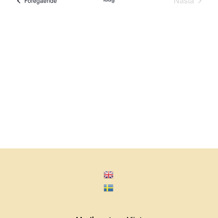
Nästa
Föregående
Evenema