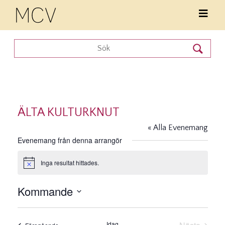
ÄLTA KULTURKNUT
« Alla Evenemang
Evenemang från denna arrangör
Inga resultat hittades.
Notis
Kommande
Välj
datum.
Idag
Evenemang