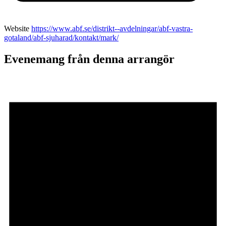
Website
https://www.abf.se/distrikt--avdelningar/abf-vastra-
gotaland/abf-sjuharad/kontakt/mark/
Evenemang från denna arrangör