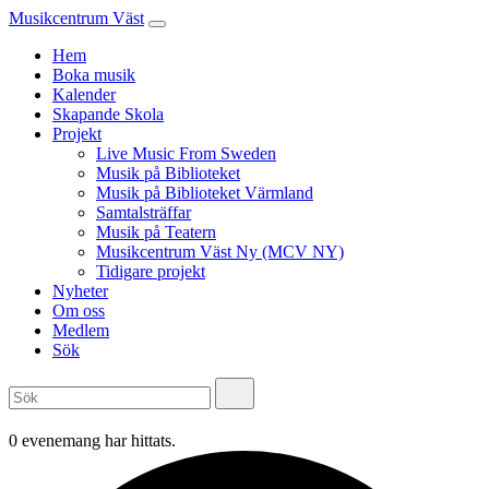
Musikcentrum Väst
Hem
Boka musik
Kalender
Skapande Skola
Projekt
Live Music From Sweden
Musik på Biblioteket
Musik på Biblioteket Värmland
Samtalsträffar
Musik på Teatern
Musikcentrum Väst Ny (MCV NY)
Tidigare projekt
Nyheter
Om oss
Medlem
Sök
0 evenemang har hittats.