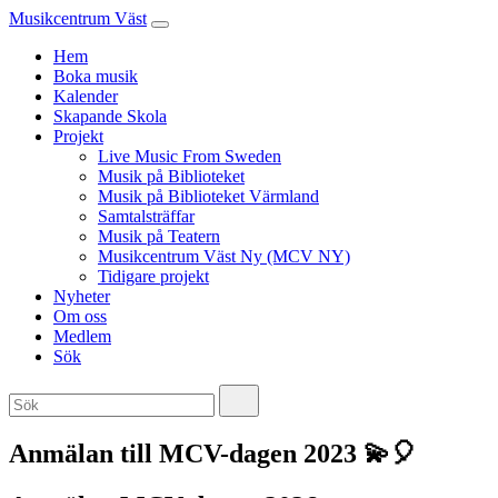
Musikcentrum Väst
Hem
Boka musik
Kalender
Skapande Skola
Projekt
Live Music From Sweden
Musik på Biblioteket
Musik på Biblioteket Värmland
Samtalsträffar
Musik på Teatern
Musikcentrum Väst Ny (MCV NY)
Tidigare projekt
Nyheter
Om oss
Medlem
Sök
Anmälan till MCV-dagen 2023 💫🎈