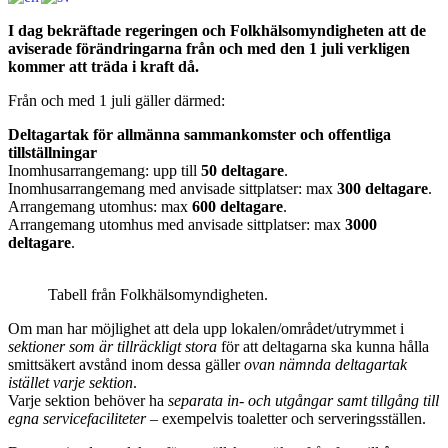
I dag bekräftade regeringen och Folkhälsomyndigheten att de
aviserade förändringarna från och med den 1 juli verkligen
kommer att träda i kraft då.
Från och med 1 juli gäller därmed:
Deltagartak för allmänna sammankomster och offentliga
tillställningar
Inomhusarrangemang: upp till
50 deltagare
.
Inomhusarrangemang med anvisade sittplatser: max
300 deltagare
.
Arrangemang utomhus: max
600 deltagare
.
Arrangemang utomhus med anvisade sittplatser: max
3000
deltagare
.
Tabell från Folkhälsomyndigheten.
Om man har möjlighet att dela upp lokalen/området/utrymmet i
sektioner som är tillräckligt stora
för att deltagarna ska kunna hålla
smittsäkert avstånd inom dessa gäller
ovan nämnda deltagartak
istället varje sektion
.
Varje sektion behöver ha
separata in- och utgångar samt tillgång till
egna servicefaciliteter
– exempelvis toaletter och serveringsställen.