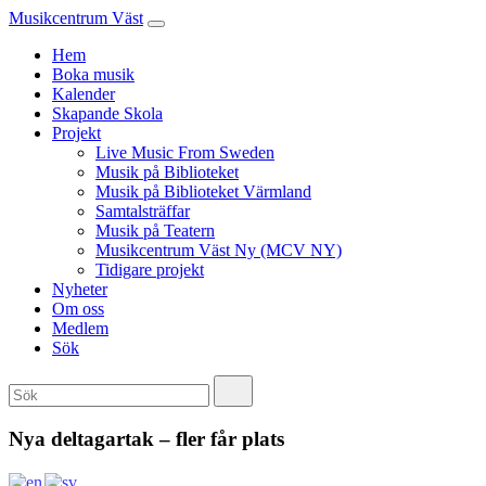
Musikcentrum Väst
Hem
Boka musik
Kalender
Skapande Skola
Projekt
Live Music From Sweden
Musik på Biblioteket
Musik på Biblioteket Värmland
Samtalsträffar
Musik på Teatern
Musikcentrum Väst Ny (MCV NY)
Tidigare projekt
Nyheter
Om oss
Medlem
Sök
Nya deltagartak – fler får plats