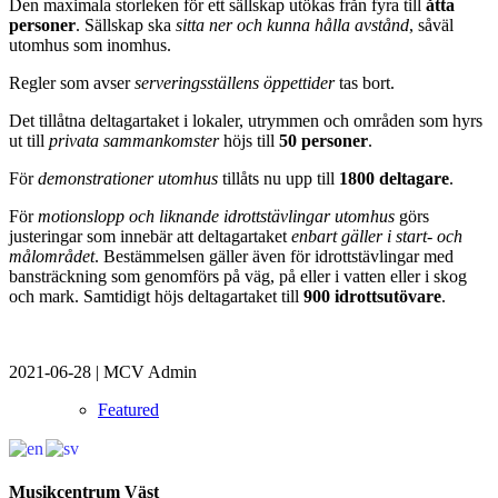
Den maximala storleken för ett sällskap utökas från fyra till
åtta
personer
. Sällskap ska
sitta ner och kunna hålla avstånd
, såväl
utomhus som inomhus.
Regler som avser
serveringsställens öppettider
tas bort.
Det tillåtna deltagartaket i lokaler, utrymmen och områden som hyrs
ut till
privata sammankomster
höjs till
50 personer
.
För
demonstrationer utomhus
tillåts nu upp till
1800 deltagare
.
För
motionslopp och liknande idrottstävlingar utomhus
görs
justeringar som innebär att deltagartaket
enbart gäller i start- och
målområdet
. Bestämmelsen gäller även för idrottstävlingar med
bansträckning som genomförs på väg, på eller i vatten eller i skog
och mark. Samtidigt höjs deltagartaket till
900 idrottsutövare
.
2021-06-28
|
MCV Admin
Featured
Musikcentrum Väst