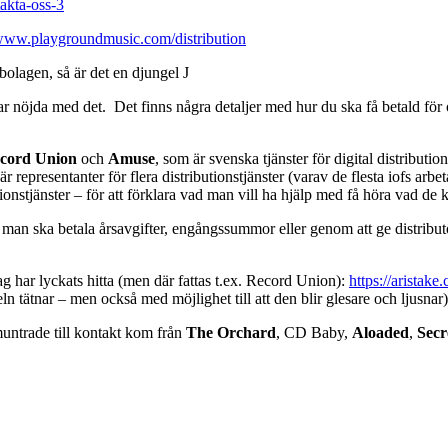
takta-oss-3
/www.playgroundmusic.com/distribution
 bolagen, så är det en djungel J
r nöjda med det. Det finns några detaljer med hur du ska få betald för 
cord Union
och
Amuse
, som är svenska tjänster för digital distribut
 representanter för flera distributionstjänster (varav de flesta iofs ar
utionstjänster – för att förklara vad man vill ha hjälp med få höra vad 
man ska betala årsavgifter, engångssummor eller genom att ge distributör
g har lyckats hitta (men där fattas t.ex. Record Union):
https://aristake
geln tätnar – men också med möjlighet till att den blir glesare och ljusnar)
ntrade till kontakt kom från
The Orchard
, CD Baby,
Aloaded
,
Secr