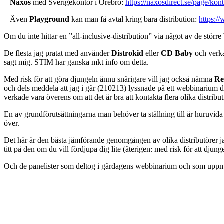
–
Naxos
med Sverigekontor i Örebro:
https://naxosdirect.se/page/kon
– Även
Playground
kan man få avtal kring bara distribution:
https:/
Om du inte hittar en ”all-inclusive-distribution” via något av de större
De flesta jag pratat med använder
Distrokid
eller
CD Baby
och verka
sagt mig. STIM har ganska mkt info om detta.
Med risk för att göra djungeln ännu snårigare vill jag också nämna
Re
och dels meddela att jag i går (210213) lyssnade på ett webbinarium där
verkade vara överens om att det är bra att kontakta flera olika distrib
En av grundförutsättningarna man behöver ta ställning till är huruvida 
över.
Det här är den bästa jämförande genomgången av olika distributörer ja
titt på den om du vill fördjupa dig lite (återigen: med risk för att djun
Och de panelister som deltog i gårdagens webbinarium och som uppmu