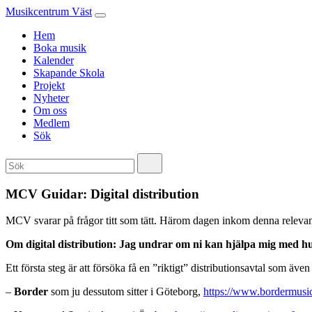
Musikcentrum Väst
Hem
Boka musik
Kalender
Skapande Skola
Projekt
Nyheter
Om oss
Medlem
Sök
MCV Guidar: Digital distribution
MCV svarar på frågor titt som tätt. Härom dagen inkom denna relevanta 
Om digital distribution:
Jag undrar om ni kan hjälpa mig med hur
Ett första steg är att försöka få en ”riktigt” distributionsavtal som äve
–
Border
som ju dessutom sitter i Göteborg,
https://www.bordermusi