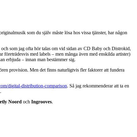
originalmusik som du själv måste lösa hos vissa tjänster, har någon
ion och som jag ofta hör talas om vid sidan av CD Baby och Distrokid,
betar företrädesvis med labels – men många även med enskilda artister)
de kan erbjuda – innan man bestämmer sig.
en provision. Men det finns naturligtvis fler faktorer att fundera
.com/digital-distribution-comparison
. Så jag rekommenderar att ta en
.
etly Noord
och
Ingrooves
.