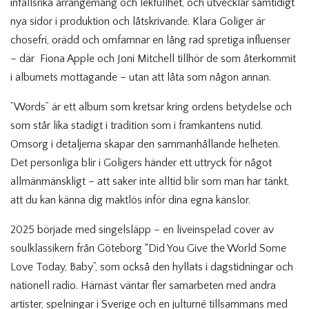
infallsrika arrangemang och lekfullhet, och utvecklar samtidigt
nya sidor i produktion och låtskrivande. Klara Goliger är
chosefri, orädd och omfamnar en lång rad spretiga influenser
– där Fiona Apple och Joni Mitchell tillhör de som återkommit
i albumets mottagande – utan att låta som någon annan.
”Words” är ett album som kretsar kring ordens betydelse och
som står lika stadigt i tradition som i framkantens nutid.
Omsorg i detaljerna skapar den sammanhållande helheten.
Det personliga blir i Goligers händer ett uttryck för något
allmänmänskligt – att saker inte alltid blir som man har tänkt,
att du kan känna dig maktlös inför dina egna känslor.
2025 började med singelsläpp – en liveinspelad cover av
soulklassikern från Göteborg “Did You Give the World Some
Love Today, Baby”, som också den hyllats i dagstidningar och
nationell radio. Härnäst väntar fler samarbeten med andra
artister, spelningar i Sverige och en julturné tillsammans med