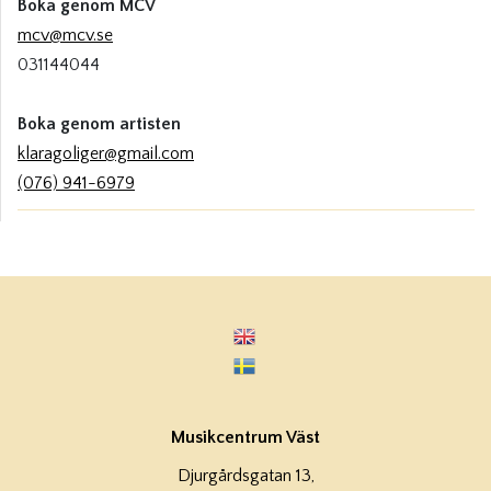
Boka genom MCV
mcv@mcv.se
031144044
Boka genom artisten
klaragoliger@gmail.com
(076) 941-6979
Musikcentrum Väst
Djurgårdsgatan 13,