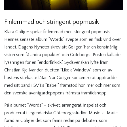
Finlemmad och stringent popmusik
Klara Goliger spelar finlemmad men stringent popmusik.
Hennes senaste album ”Words” svepte som en frisk vind över
landet. Dagens Nyheter skrev att Goliger ”har en konstnärlig
vision som få andra popakter” och Göteborgs-Posten kallade
lyssningen för en ”endorfinkick”. Sydsvenskan lyfte fram
Christian Kjellvander-duetten ”Like a Window” som en av
höstens starkaste låtar. När Goliger koncentrerat uppträdde
med sitt band i SVT:s ”Babel” framstod hon mer och mer som
den svenska avantgardepopens främsta framtidshopp.
På albumet ”Words” – skrivet, arrangerat, inspelat och
producerat i legendariska Göteborgsstudion Music-a-Matic –
förädlar Goliger det som fanns redan på debuten, som