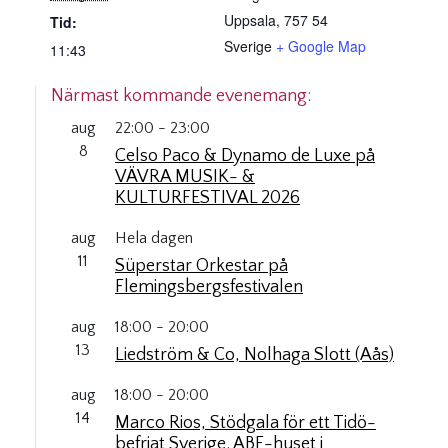
Uppsala
,
757 54
Tid:
Sverige
+ Google Map
11:43
Närmast kommande evenemang:
aug
22:00
-
23:00
8
Celso Paco & Dynamo de Luxe på
VÄVRA MUSIK- &
KULTURFESTIVAL 2026
aug
Hela dagen
11
Süperstar Orkestar på
Flemingsbergsfestivalen
aug
18:00
-
20:00
13
Liedström & Co, Nolhaga Slott (Aås)
aug
18:00
-
20:00
14
Marco Rios, Stödgala för ett Tidö-
befriat Sverige. ABF-huset i