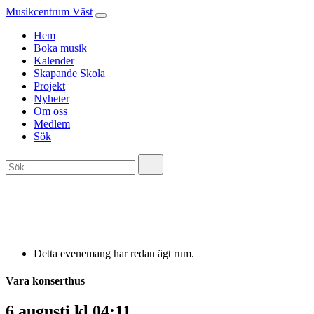
Musikcentrum Väst
Hem
Boka musik
Kalender
Skapande Skola
Projekt
Nyheter
Om oss
Medlem
Sök
Detta evenemang har redan ägt rum.
Vara konserthus
6 augusti kl 04:11