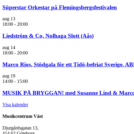
Süperstar Orkestar på Flemingsbergsfestivalen
aug
13
18:00
-
20:00
Liedström & Co, Nolhaga Slott (Aås)
aug
14
18:00
-
20:00
Marco Rios, Stödgala för ett Tidö-befriat Sverige. A
aug
19
14:00
-
15:00
MUSIK PÅ BRYGGAN! med Susanne Lind & Marco Ri
Visa kalender
Musikcentrum Väst
Djurgårdsgatan 13,
414 62 Göteborg