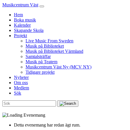
Musikcentrum Väst
Hem
Boka musik
Kalender
Skapande Skola
Projekt
Live Music From Sweden
Musik på Biblioteket
Musik på Biblioteket Värmland
Samtalsträffar
Musik på Teatern
Musikcentrum Väst Ny (MCV NY)
Tidigare projekt
Nyheter
Om oss
Medlem
Sök
Detta evenemang har redan ägt rum.